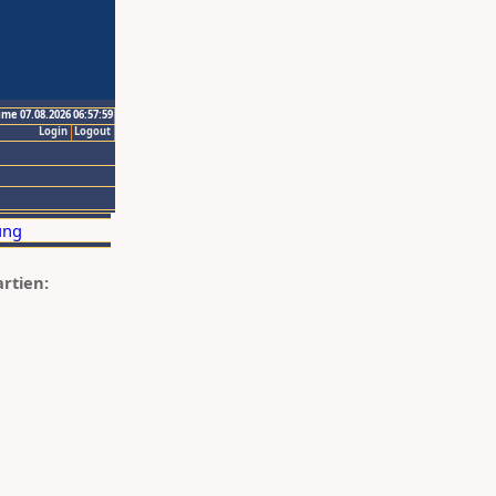
ime 07.08.2026 06:57:59
Login
Logout
artien: