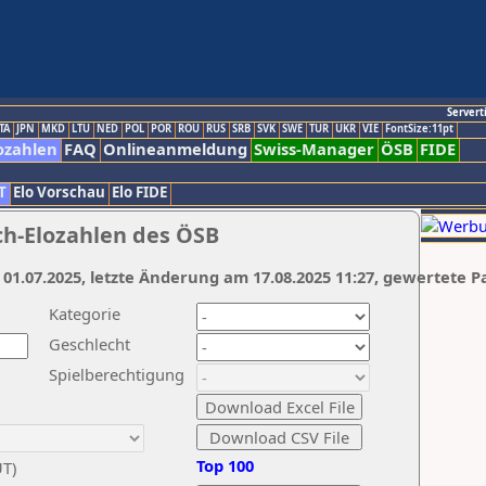
Servert
TA
JPN
MKD
LTU
NED
POL
POR
ROU
RUS
SRB
SVK
SWE
TUR
UKR
VIE
FontSize:11pt
ozahlen
FAQ
Onlineanmeldung
Swiss-Manager
ÖSB
FIDE
T
Elo Vorschau
Elo FIDE
ch-Elozahlen des ÖSB
 01.07.2025, letzte Änderung am 17.08.2025 11:27, gewertete P
Kategorie
Geschlecht
Spielberechtigung
Top 100
UT)