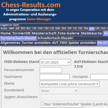
Logged on: Gast
Arabic
ARM
AZE
BIH
BUL
CAT
CHN
CRO
CZE
DEN
ENG
ESP
FAI
FIN
FRA
GER
GRE
INA
I
Home
TurnierDB
Meisterschaft
Foto-Galerie
Meldekartei
El
Turnierschach-Elozahl
Schnellschach-Elozahl
Allgemeines
Turnier anmelden: AUT
FIDE
Spieler anmelden
Elo AU
Willkommen bei den offiziellen Turnierscha
FIDE-Elolisten Stand
AUT-Elolisten Stand
7.518
Personennummer
Nachname
Vorname
Ebene
Bundesland
Spgem./Kreis/Verein
Nur "österreichische" Spieler (Land=A