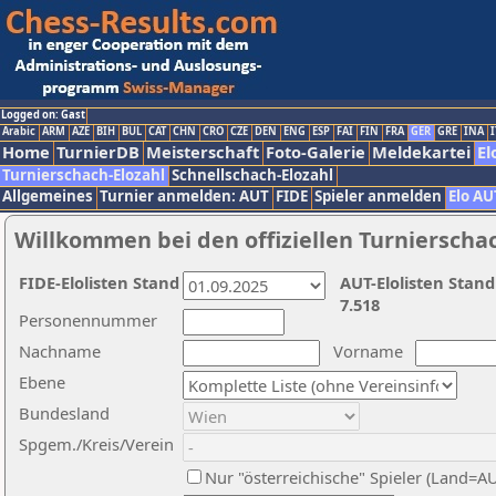
Logged on: Gast
Arabic
ARM
AZE
BIH
BUL
CAT
CHN
CRO
CZE
DEN
ENG
ESP
FAI
FIN
FRA
GER
GRE
INA
I
Home
TurnierDB
Meisterschaft
Foto-Galerie
Meldekartei
El
Turnierschach-Elozahl
Schnellschach-Elozahl
Allgemeines
Turnier anmelden: AUT
FIDE
Spieler anmelden
Elo AU
Willkommen bei den offiziellen Turnierscha
FIDE-Elolisten Stand
AUT-Elolisten Stand
7.518
Personennummer
Nachname
Vorname
Ebene
Bundesland
Spgem./Kreis/Verein
Nur "österreichische" Spieler (Land=A