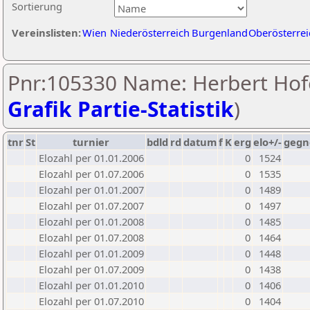
Sortierung
Vereinslisten:
Wien
Niederösterreich
Burgenland
Oberösterrei
Pnr:105330 Name: Herbert Hofe
Grafik Partie-Statistik
)
tnr
St
turnier
bdld
rd
datum
f
K
erg
elo+/-
gegn
Elozahl per 01.01.2006
0
1524
Elozahl per 01.07.2006
0
1535
Elozahl per 01.01.2007
0
1489
Elozahl per 01.07.2007
0
1497
Elozahl per 01.01.2008
0
1485
Elozahl per 01.07.2008
0
1464
Elozahl per 01.01.2009
0
1448
Elozahl per 01.07.2009
0
1438
Elozahl per 01.01.2010
0
1406
Elozahl per 01.07.2010
0
1404