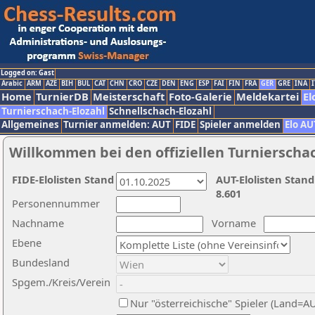
Logged on: Gast
Arabic
ARM
AZE
BIH
BUL
CAT
CHN
CRO
CZE
DEN
ENG
ESP
FAI
FIN
FRA
GER
GRE
INA
I
Home
TurnierDB
Meisterschaft
Foto-Galerie
Meldekartei
El
Turnierschach-Elozahl
Schnellschach-Elozahl
Allgemeines
Turnier anmelden: AUT
FIDE
Spieler anmelden
Elo AU
Willkommen bei den offiziellen Turnierscha
FIDE-Elolisten Stand
AUT-Elolisten Stand
8.601
Personennummer
Nachname
Vorname
Ebene
Bundesland
Spgem./Kreis/Verein
Nur "österreichische" Spieler (Land=A