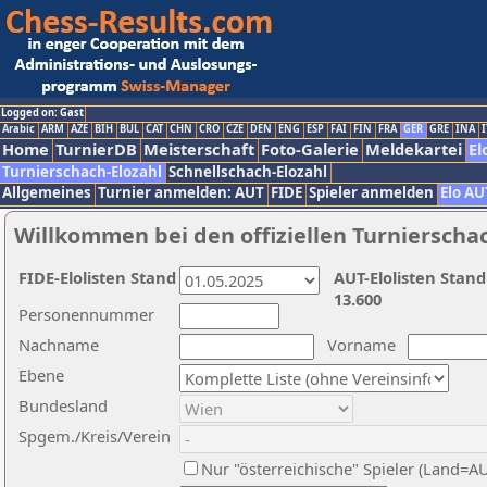
Logged on: Gast
Arabic
ARM
AZE
BIH
BUL
CAT
CHN
CRO
CZE
DEN
ENG
ESP
FAI
FIN
FRA
GER
GRE
INA
I
Home
TurnierDB
Meisterschaft
Foto-Galerie
Meldekartei
El
Turnierschach-Elozahl
Schnellschach-Elozahl
Allgemeines
Turnier anmelden: AUT
FIDE
Spieler anmelden
Elo AU
Willkommen bei den offiziellen Turnierscha
FIDE-Elolisten Stand
AUT-Elolisten Stand
13.600
Personennummer
Nachname
Vorname
Ebene
Bundesland
Spgem./Kreis/Verein
Nur "österreichische" Spieler (Land=A