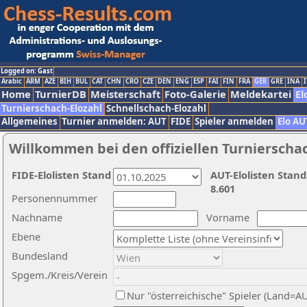
Logged on: Gast
Arabic
ARM
AZE
BIH
BUL
CAT
CHN
CRO
CZE
DEN
ENG
ESP
FAI
FIN
FRA
GER
GRE
INA
I
Home
TurnierDB
Meisterschaft
Foto-Galerie
Meldekartei
El
Turnierschach-Elozahl
Schnellschach-Elozahl
Allgemeines
Turnier anmelden: AUT
FIDE
Spieler anmelden
Elo AU
Willkommen bei den offiziellen Turnierscha
FIDE-Elolisten Stand
AUT-Elolisten Stand
8.601
Personennummer
Nachname
Vorname
Ebene
Bundesland
Spgem./Kreis/Verein
Nur "österreichische" Spieler (Land=A