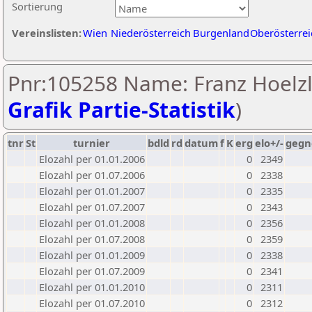
Sortierung
Vereinslisten:
Wien
Niederösterreich
Burgenland
Oberösterrei
Pnr:105258 Name: Franz Hoelzl
Grafik Partie-Statistik
)
tnr
St
turnier
bdld
rd
datum
f
K
erg
elo+/-
gegn
Elozahl per 01.01.2006
0
2349
Elozahl per 01.07.2006
0
2338
Elozahl per 01.01.2007
0
2335
Elozahl per 01.07.2007
0
2343
Elozahl per 01.01.2008
0
2356
Elozahl per 01.07.2008
0
2359
Elozahl per 01.01.2009
0
2338
Elozahl per 01.07.2009
0
2341
Elozahl per 01.01.2010
0
2311
Elozahl per 01.07.2010
0
2312