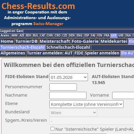
Logged on: Gast
Arabic
ARM
AZE
BIH
BUL
CAT
CHN
CRO
CZE
DEN
ENG
ESP
FAI
FIN
FRA
GER
GRE
INA
I
Home
TurnierDB
Meisterschaft
Foto-Galerie
Meldekartei
El
Turnierschach-Elozahl
Schnellschach-Elozahl
Allgemeines
Turnier anmelden: AUT
FIDE
Spieler anmelden
Elo AU
Willkommen bei den offiziellen Turnierscha
FIDE-Elolisten Stand
AUT-Elolisten Stand
13.945
Personennummer
Nachname
Vorname
Ebene
Bundesland
Spgem./Kreis/Verein
Nur "österreichische" Spieler (Land=A