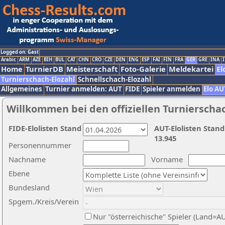
Logged on: Gast
Arabic
ARM
AZE
BIH
BUL
CAT
CHN
CRO
CZE
DEN
ENG
ESP
FAI
FIN
FRA
GER
GRE
INA
I
Home
TurnierDB
Meisterschaft
Foto-Galerie
Meldekartei
El
Turnierschach-Elozahl
Schnellschach-Elozahl
Allgemeines
Turnier anmelden: AUT
FIDE
Spieler anmelden
Elo AU
Willkommen bei den offiziellen Turnierscha
FIDE-Elolisten Stand
AUT-Elolisten Stand
13.945
Personennummer
Nachname
Vorname
Ebene
Bundesland
Spgem./Kreis/Verein
Nur "österreichische" Spieler (Land=A