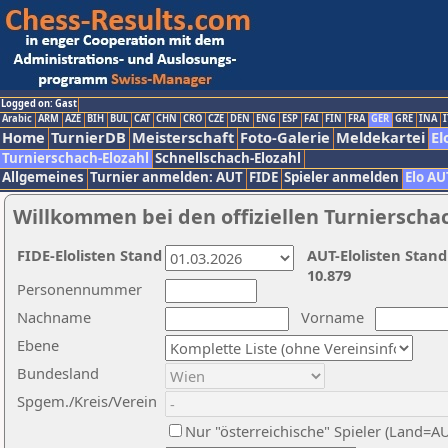
Logged on: Gast
Arabic
ARM
AZE
BIH
BUL
CAT
CHN
CRO
CZE
DEN
ENG
ESP
FAI
FIN
FRA
GER
GRE
INA
I
Home
TurnierDB
Meisterschaft
Foto-Galerie
Meldekartei
El
Turnierschach-Elozahl
Schnellschach-Elozahl
Allgemeines
Turnier anmelden: AUT
FIDE
Spieler anmelden
Elo AU
Willkommen bei den offiziellen Turnierscha
FIDE-Elolisten Stand
AUT-Elolisten Stand
10.879
Personennummer
Nachname
Vorname
Ebene
Bundesland
Spgem./Kreis/Verein
Nur "österreichische" Spieler (Land=A