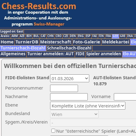
Logged on: Gast
Arabic
ARM
AZE
BIH
BUL
CAT
CHN
CRO
CZE
DEN
ENG
ESP
FAI
FIN
FRA
GER
GRE
INA
I
Home
TurnierDB
Meisterschaft
Foto-Galerie
Meldekartei
El
Turnierschach-Elozahl
Schnellschach-Elozahl
Allgemeines
Turnier anmelden: AUT
FIDE
Spieler anmelden
Elo AU
Willkommen bei den offiziellen Turnierscha
FIDE-Elolisten Stand
AUT-Elolisten Stand
10.879
Personennummer
Nachname
Vorname
Ebene
Bundesland
Spgem./Kreis/Verein
Nur "österreichische" Spieler (Land=A