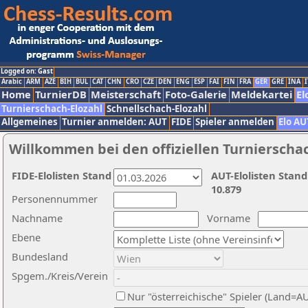
Logged on: Gast
Arabic
ARM
AZE
BIH
BUL
CAT
CHN
CRO
CZE
DEN
ENG
ESP
FAI
FIN
FRA
GER
GRE
INA
I
Home
TurnierDB
Meisterschaft
Foto-Galerie
Meldekartei
El
Turnierschach-Elozahl
Schnellschach-Elozahl
Allgemeines
Turnier anmelden: AUT
FIDE
Spieler anmelden
Elo AU
Willkommen bei den offiziellen Turnierscha
FIDE-Elolisten Stand
AUT-Elolisten Stand
10.879
Personennummer
Nachname
Vorname
Ebene
Bundesland
Spgem./Kreis/Verein
Nur "österreichische" Spieler (Land=A