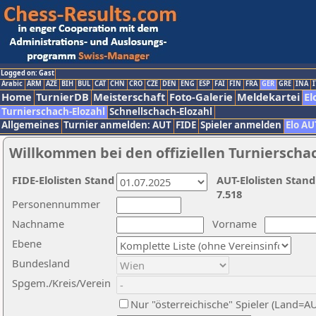
Logged on: Gast
Arabic
ARM
AZE
BIH
BUL
CAT
CHN
CRO
CZE
DEN
ENG
ESP
FAI
FIN
FRA
GER
GRE
INA
I
Home
TurnierDB
Meisterschaft
Foto-Galerie
Meldekartei
El
Turnierschach-Elozahl
Schnellschach-Elozahl
Allgemeines
Turnier anmelden: AUT
FIDE
Spieler anmelden
Elo AU
Willkommen bei den offiziellen Turnierscha
FIDE-Elolisten Stand
AUT-Elolisten Stand
7.518
Personennummer
Nachname
Vorname
Ebene
Bundesland
Spgem./Kreis/Verein
Nur "österreichische" Spieler (Land=A