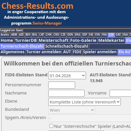
Logged on: Gast
Arabic
ARM
AZE
BIH
BUL
CAT
CHN
CRO
CZE
DEN
ENG
ESP
FAI
FIN
FRA
GER
GRE
INA
I
Home
TurnierDB
Meisterschaft
Foto-Galerie
Meldekartei
El
Turnierschach-Elozahl
Schnellschach-Elozahl
Allgemeines
Turnier anmelden: AUT
FIDE
Spieler anmelden
Elo AU
Willkommen bei den offiziellen Turnierscha
FIDE-Elolisten Stand
AUT-Elolisten Stand
13.945
Personennummer
Nachname
Vorname
Ebene
Bundesland
Spgem./Kreis/Verein
Nur "österreichische" Spieler (Land=A