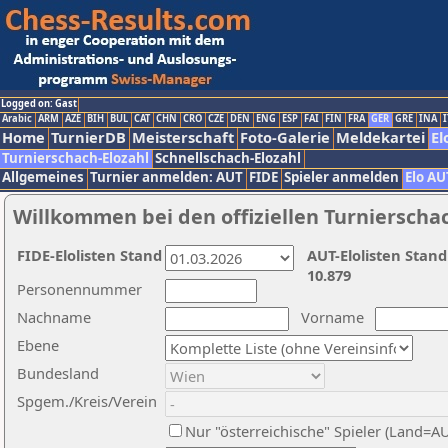
Logged on: Gast
Arabic
ARM
AZE
BIH
BUL
CAT
CHN
CRO
CZE
DEN
ENG
ESP
FAI
FIN
FRA
GER
GRE
INA
I
Home
TurnierDB
Meisterschaft
Foto-Galerie
Meldekartei
El
Turnierschach-Elozahl
Schnellschach-Elozahl
Allgemeines
Turnier anmelden: AUT
FIDE
Spieler anmelden
Elo AU
Willkommen bei den offiziellen Turnierscha
FIDE-Elolisten Stand
AUT-Elolisten Stand
10.879
Personennummer
Nachname
Vorname
Ebene
Bundesland
Spgem./Kreis/Verein
Nur "österreichische" Spieler (Land=A