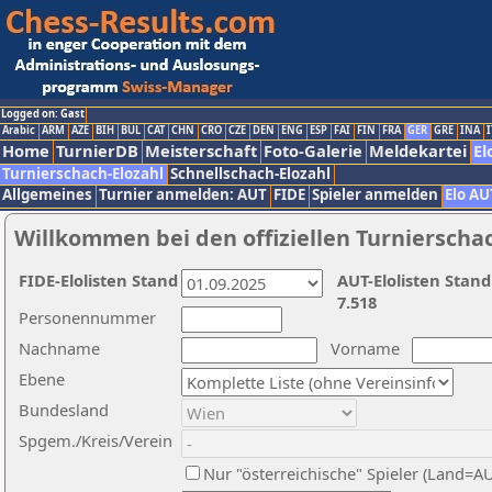
Logged on: Gast
Arabic
ARM
AZE
BIH
BUL
CAT
CHN
CRO
CZE
DEN
ENG
ESP
FAI
FIN
FRA
GER
GRE
INA
I
Home
TurnierDB
Meisterschaft
Foto-Galerie
Meldekartei
El
Turnierschach-Elozahl
Schnellschach-Elozahl
Allgemeines
Turnier anmelden: AUT
FIDE
Spieler anmelden
Elo AU
Willkommen bei den offiziellen Turnierscha
FIDE-Elolisten Stand
AUT-Elolisten Stand
7.518
Personennummer
Nachname
Vorname
Ebene
Bundesland
Spgem./Kreis/Verein
Nur "österreichische" Spieler (Land=A