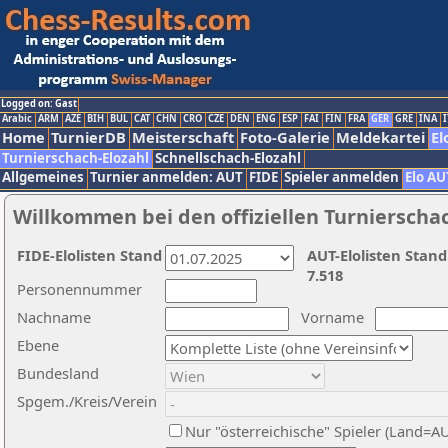
Logged on: Gast
Arabic
ARM
AZE
BIH
BUL
CAT
CHN
CRO
CZE
DEN
ENG
ESP
FAI
FIN
FRA
GER
GRE
INA
I
Home
TurnierDB
Meisterschaft
Foto-Galerie
Meldekartei
El
Turnierschach-Elozahl
Schnellschach-Elozahl
Allgemeines
Turnier anmelden: AUT
FIDE
Spieler anmelden
Elo AU
Willkommen bei den offiziellen Turnierscha
FIDE-Elolisten Stand
AUT-Elolisten Stand
7.518
Personennummer
Nachname
Vorname
Ebene
Bundesland
Spgem./Kreis/Verein
Nur "österreichische" Spieler (Land=A