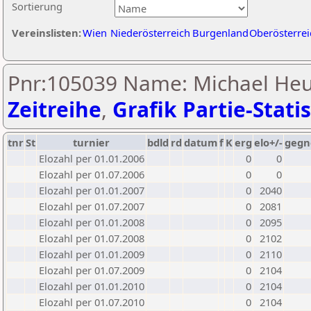
Sortierung
Vereinslisten:
Wien
Niederösterreich
Burgenland
Oberösterrei
Pnr:105039 Name: Michael Heu
Zeitreihe
,
Grafik Partie-Statis
tnr
St
turnier
bdld
rd
datum
f
K
erg
elo+/-
gegn
Elozahl per 01.01.2006
0
0
Elozahl per 01.07.2006
0
0
Elozahl per 01.01.2007
0
2040
Elozahl per 01.07.2007
0
2081
Elozahl per 01.01.2008
0
2095
Elozahl per 01.07.2008
0
2102
Elozahl per 01.01.2009
0
2110
Elozahl per 01.07.2009
0
2104
Elozahl per 01.01.2010
0
2104
Elozahl per 01.07.2010
0
2104