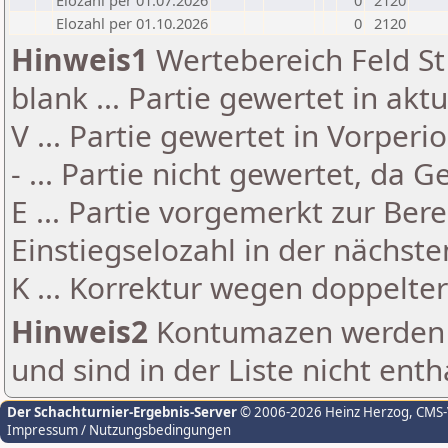
Elozahl per 01.07.2026
0
2120
Elozahl per 01.10.2026
0
2120
Hinweis1
Wertebereich Feld St 
blank ... Partie gewertet in akt
V ... Partie gewertet in Vorperi
- ... Partie nicht gewertet, da 
E ... Partie vorgemerkt zur Be
Einstiegselozahl in der nächst
K ... Korrektur wegen doppelt
Hinweis2
Kontumazen werden g
und sind in der Liste nicht enth
Der Schachturnier-Ergebnis-Server
© 2006-2026 Heinz Herzog
, CMS
Impressum / Nutzungsbedingungen