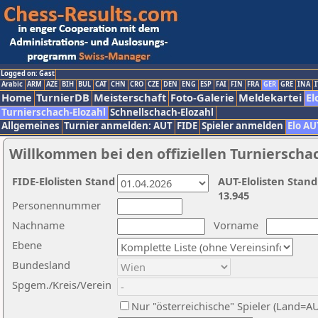
Logged on: Gast
Arabic
ARM
AZE
BIH
BUL
CAT
CHN
CRO
CZE
DEN
ENG
ESP
FAI
FIN
FRA
GER
GRE
INA
I
Home
TurnierDB
Meisterschaft
Foto-Galerie
Meldekartei
El
Turnierschach-Elozahl
Schnellschach-Elozahl
Allgemeines
Turnier anmelden: AUT
FIDE
Spieler anmelden
Elo AU
Willkommen bei den offiziellen Turnierscha
FIDE-Elolisten Stand
AUT-Elolisten Stand
13.945
Personennummer
Nachname
Vorname
Ebene
Bundesland
Spgem./Kreis/Verein
Nur "österreichische" Spieler (Land=A