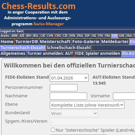
Logged on: Gast
Arabic
ARM
AZE
BIH
BUL
CAT
CHN
CRO
CZE
DEN
ENG
ESP
FAI
FIN
FRA
GER
GRE
INA
I
Home
TurnierDB
Meisterschaft
Foto-Galerie
Meldekartei
El
Turnierschach-Elozahl
Schnellschach-Elozahl
Allgemeines
Turnier anmelden: AUT
FIDE
Spieler anmelden
Elo AU
Willkommen bei den offiziellen Turnierscha
FIDE-Elolisten Stand
AUT-Elolisten Stand
13.945
Personennummer
Nachname
Vorname
Ebene
Bundesland
Spgem./Kreis/Verein
Nur "österreichische" Spieler (Land=A