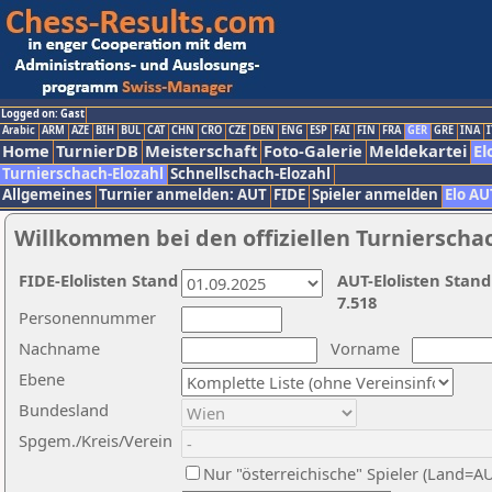
Logged on: Gast
Arabic
ARM
AZE
BIH
BUL
CAT
CHN
CRO
CZE
DEN
ENG
ESP
FAI
FIN
FRA
GER
GRE
INA
I
Home
TurnierDB
Meisterschaft
Foto-Galerie
Meldekartei
El
Turnierschach-Elozahl
Schnellschach-Elozahl
Allgemeines
Turnier anmelden: AUT
FIDE
Spieler anmelden
Elo AU
Willkommen bei den offiziellen Turnierscha
FIDE-Elolisten Stand
AUT-Elolisten Stand
7.518
Personennummer
Nachname
Vorname
Ebene
Bundesland
Spgem./Kreis/Verein
Nur "österreichische" Spieler (Land=A