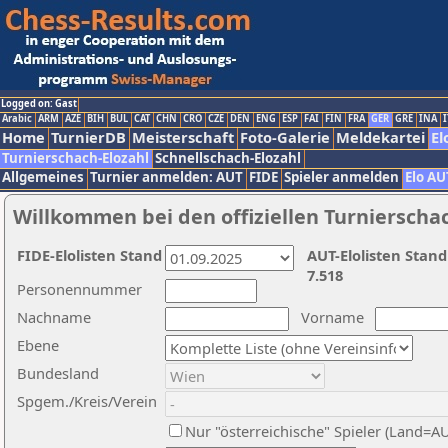
Logged on: Gast
Arabic
ARM
AZE
BIH
BUL
CAT
CHN
CRO
CZE
DEN
ENG
ESP
FAI
FIN
FRA
GER
GRE
INA
I
Home
TurnierDB
Meisterschaft
Foto-Galerie
Meldekartei
El
Turnierschach-Elozahl
Schnellschach-Elozahl
Allgemeines
Turnier anmelden: AUT
FIDE
Spieler anmelden
Elo AU
Willkommen bei den offiziellen Turnierscha
FIDE-Elolisten Stand
AUT-Elolisten Stand
7.518
Personennummer
Nachname
Vorname
Ebene
Bundesland
Spgem./Kreis/Verein
Nur "österreichische" Spieler (Land=A