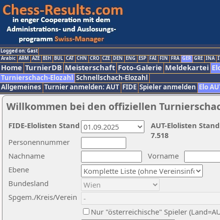
Logged on: Gast
Arabic
ARM
AZE
BIH
BUL
CAT
CHN
CRO
CZE
DEN
ENG
ESP
FAI
FIN
FRA
GER
GRE
INA
I
Home
TurnierDB
Meisterschaft
Foto-Galerie
Meldekartei
El
Turnierschach-Elozahl
Schnellschach-Elozahl
Allgemeines
Turnier anmelden: AUT
FIDE
Spieler anmelden
Elo AU
Willkommen bei den offiziellen Turnierscha
FIDE-Elolisten Stand
AUT-Elolisten Stand
7.518
Personennummer
Nachname
Vorname
Ebene
Bundesland
Spgem./Kreis/Verein
Nur "österreichische" Spieler (Land=A