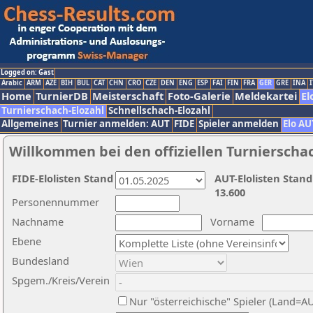
Logged on: Gast
Arabic
ARM
AZE
BIH
BUL
CAT
CHN
CRO
CZE
DEN
ENG
ESP
FAI
FIN
FRA
GER
GRE
INA
I
Home
TurnierDB
Meisterschaft
Foto-Galerie
Meldekartei
El
Turnierschach-Elozahl
Schnellschach-Elozahl
Allgemeines
Turnier anmelden: AUT
FIDE
Spieler anmelden
Elo AU
Willkommen bei den offiziellen Turnierscha
FIDE-Elolisten Stand
AUT-Elolisten Stand
13.600
Personennummer
Nachname
Vorname
Ebene
Bundesland
Spgem./Kreis/Verein
Nur "österreichische" Spieler (Land=A