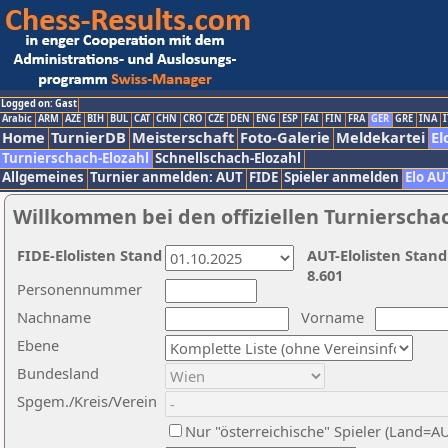
Logged on: Gast
Arabic
ARM
AZE
BIH
BUL
CAT
CHN
CRO
CZE
DEN
ENG
ESP
FAI
FIN
FRA
GER
GRE
INA
I
Home
TurnierDB
Meisterschaft
Foto-Galerie
Meldekartei
El
Turnierschach-Elozahl
Schnellschach-Elozahl
Allgemeines
Turnier anmelden: AUT
FIDE
Spieler anmelden
Elo AU
Willkommen bei den offiziellen Turnierscha
FIDE-Elolisten Stand
AUT-Elolisten Stand
8.601
Personennummer
Nachname
Vorname
Ebene
Bundesland
Spgem./Kreis/Verein
Nur "österreichische" Spieler (Land=A