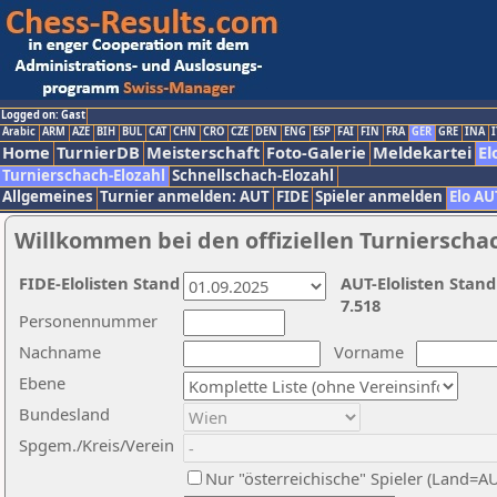
Logged on: Gast
Arabic
ARM
AZE
BIH
BUL
CAT
CHN
CRO
CZE
DEN
ENG
ESP
FAI
FIN
FRA
GER
GRE
INA
I
Home
TurnierDB
Meisterschaft
Foto-Galerie
Meldekartei
El
Turnierschach-Elozahl
Schnellschach-Elozahl
Allgemeines
Turnier anmelden: AUT
FIDE
Spieler anmelden
Elo AU
Willkommen bei den offiziellen Turnierscha
FIDE-Elolisten Stand
AUT-Elolisten Stand
7.518
Personennummer
Nachname
Vorname
Ebene
Bundesland
Spgem./Kreis/Verein
Nur "österreichische" Spieler (Land=A