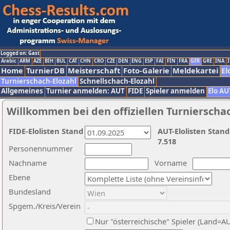
Logged on: Gast
Arabic
ARM
AZE
BIH
BUL
CAT
CHN
CRO
CZE
DEN
ENG
ESP
FAI
FIN
FRA
GER
GRE
INA
I
Home
TurnierDB
Meisterschaft
Foto-Galerie
Meldekartei
El
Turnierschach-Elozahl
Schnellschach-Elozahl
Allgemeines
Turnier anmelden: AUT
FIDE
Spieler anmelden
Elo AU
Willkommen bei den offiziellen Turnierscha
FIDE-Elolisten Stand
AUT-Elolisten Stand
7.518
Personennummer
Nachname
Vorname
Ebene
Bundesland
Spgem./Kreis/Verein
Nur "österreichische" Spieler (Land=A