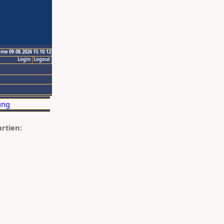
ime 09.08.2026 15:10:12
Login
Logout
artien: