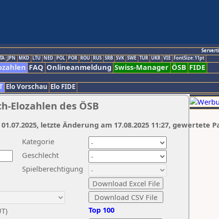
Servert
TA
JPN
MKD
LTU
NED
POL
POR
ROU
RUS
SRB
SVK
SWE
TUR
UKR
VIE
FontSize:11pt
ozahlen
FAQ
Onlineanmeldung
Swiss-Manager
ÖSB
FIDE
T
Elo Vorschau
Elo FIDE
ch-Elozahlen des ÖSB
 01.07.2025, letzte Änderung am 17.08.2025 11:27, gewertete P
Kategorie
Geschlecht
Spielberechtigung
Top 100
UT)