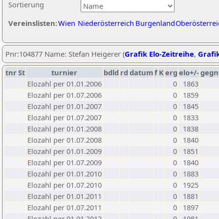
Sortierung
Vereinslisten:
Wien
Niederösterreich
Burgenland
Oberösterrei
Pnr:104877 Name: Stefan Heigerer (
Grafik Elo-Zeitreihe
,
Grafik
tnr
St
turnier
bdld
rd
datum
f
K
erg
elo+/-
gegn
Elozahl per 01.01.2006
0
1863
Elozahl per 01.07.2006
0
1859
Elozahl per 01.01.2007
0
1845
Elozahl per 01.07.2007
0
1833
Elozahl per 01.01.2008
0
1838
Elozahl per 01.07.2008
0
1840
Elozahl per 01.01.2009
0
1851
Elozahl per 01.07.2009
0
1840
Elozahl per 01.01.2010
0
1883
Elozahl per 01.07.2010
0
1925
Elozahl per 01.01.2011
0
1881
Elozahl per 01.07.2011
0
1897
Elozahl per 01.01.2012
0
1981