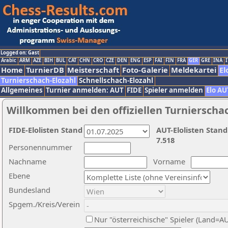
Logged on: Gast
Arabic
ARM
AZE
BIH
BUL
CAT
CHN
CRO
CZE
DEN
ENG
ESP
FAI
FIN
FRA
GER
GRE
INA
I
Home
TurnierDB
Meisterschaft
Foto-Galerie
Meldekartei
El
Turnierschach-Elozahl
Schnellschach-Elozahl
Allgemeines
Turnier anmelden: AUT
FIDE
Spieler anmelden
Elo AU
Willkommen bei den offiziellen Turnierscha
FIDE-Elolisten Stand
AUT-Elolisten Stand
7.518
Personennummer
Nachname
Vorname
Ebene
Bundesland
Spgem./Kreis/Verein
Nur "österreichische" Spieler (Land=A