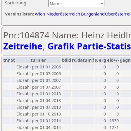
Sortierung
Vereinslisten:
Wien
Niederösterreich
Burgenland
Oberösterrei
Pnr:104874 Name: Heinz Heidl
Zeitreihe
,
Grafik Partie-Statis
tnr
St
turnier
bdld
rd
datum
f
K
erg
elo+/-
gegn
Elozahl per 01.01.2006
0
0
Elozahl per 01.07.2006
0
0
Elozahl per 01.01.2007
0
0
Elozahl per 01.07.2007
0
0
Elozahl per 01.01.2013
0
0
Elozahl per 01.04.2013
0
0
Elozahl per 01.07.2013
0
0
Elozahl per 01.10.2013
0
0
Elozahl per 01.01.2014
0
1330
Elozahl per 01.04.2014
0
1271