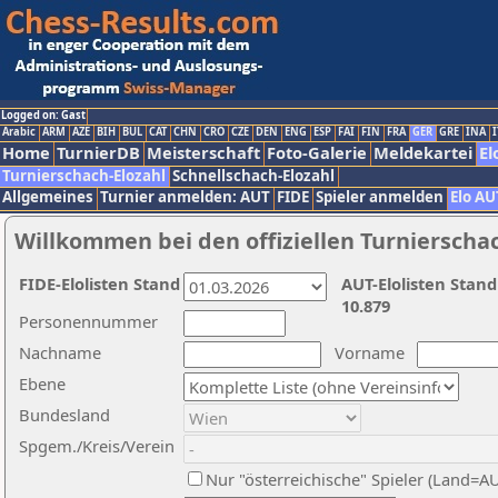
Logged on: Gast
Arabic
ARM
AZE
BIH
BUL
CAT
CHN
CRO
CZE
DEN
ENG
ESP
FAI
FIN
FRA
GER
GRE
INA
I
Home
TurnierDB
Meisterschaft
Foto-Galerie
Meldekartei
El
Turnierschach-Elozahl
Schnellschach-Elozahl
Allgemeines
Turnier anmelden: AUT
FIDE
Spieler anmelden
Elo AU
Willkommen bei den offiziellen Turnierscha
FIDE-Elolisten Stand
AUT-Elolisten Stand
10.879
Personennummer
Nachname
Vorname
Ebene
Bundesland
Spgem./Kreis/Verein
Nur "österreichische" Spieler (Land=A