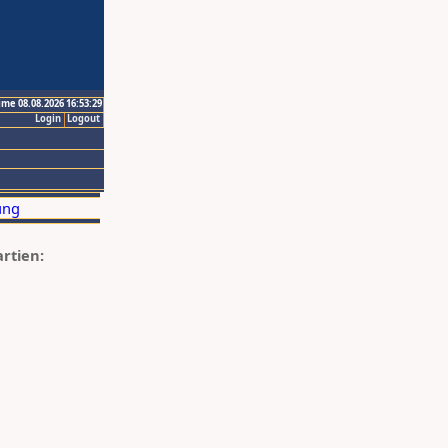
ime 08.08.2026 16:53:29
Login
Logout
artien: