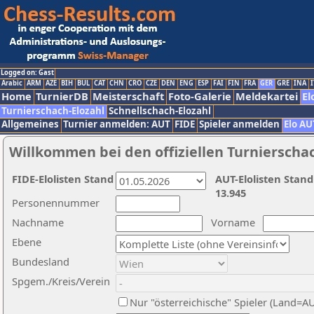
Logged on: Gast
Arabic
ARM
AZE
BIH
BUL
CAT
CHN
CRO
CZE
DEN
ENG
ESP
FAI
FIN
FRA
GER
GRE
INA
I
Home
TurnierDB
Meisterschaft
Foto-Galerie
Meldekartei
El
Turnierschach-Elozahl
Schnellschach-Elozahl
Allgemeines
Turnier anmelden: AUT
FIDE
Spieler anmelden
Elo AU
Willkommen bei den offiziellen Turnierscha
FIDE-Elolisten Stand
AUT-Elolisten Stand
13.945
Personennummer
Nachname
Vorname
Ebene
Bundesland
Spgem./Kreis/Verein
Nur "österreichische" Spieler (Land=A