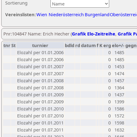
Sortierung
Vereinslisten:
Wien
Niederösterreich
Burgenland
Oberösterrei
Pnr:104847 Name: Erich Hecher (
Grafik Elo-Zeitreihe
,
Grafik Pa
tnr
St
turnier
bdld
rd
datum
f
K
erg
elo+/-
gegn
Elozahl per 01.01.2006
0
1485
Elozahl per 01.07.2006
0
1485
Elozahl per 01.01.2007
0
1453
Elozahl per 01.07.2007
0
1474
Elozahl per 01.01.2008
0
1457
Elozahl per 01.07.2008
0
1364
Elozahl per 01.01.2009
0
1437
Elozahl per 01.07.2009
0
1399
Elozahl per 01.01.2010
0
1586
Elozahl per 01.07.2010
0
1572
Elozahl per 01.01.2011
0
1598
Elozahl per 01.07.2011
0
1632
Elozahl per 01.01.2012
0
1646