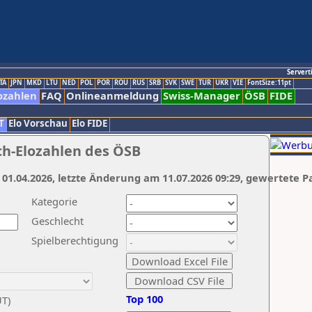
Servert
TA
JPN
MKD
LTU
NED
POL
POR
ROU
RUS
SRB
SVK
SWE
TUR
UKR
VIE
FontSize:11pt
ozahlen
FAQ
Onlineanmeldung
Swiss-Manager
ÖSB
FIDE
T
Elo Vorschau
Elo FIDE
ch-Elozahlen des ÖSB
 01.04.2026, letzte Änderung am 11.07.2026 09:29, gewertete P
Kategorie
Geschlecht
Spielberechtigung
Top 100
UT)