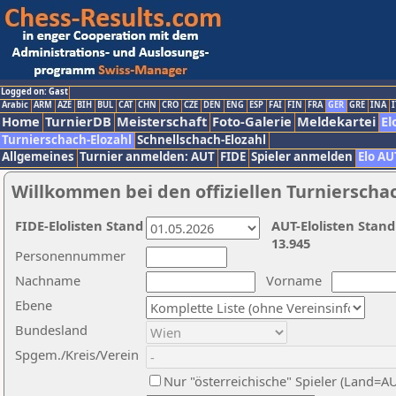
Logged on: Gast
Arabic
ARM
AZE
BIH
BUL
CAT
CHN
CRO
CZE
DEN
ENG
ESP
FAI
FIN
FRA
GER
GRE
INA
I
Home
TurnierDB
Meisterschaft
Foto-Galerie
Meldekartei
El
Turnierschach-Elozahl
Schnellschach-Elozahl
Allgemeines
Turnier anmelden: AUT
FIDE
Spieler anmelden
Elo AU
Willkommen bei den offiziellen Turnierscha
FIDE-Elolisten Stand
AUT-Elolisten Stand
13.945
Personennummer
Nachname
Vorname
Ebene
Bundesland
Spgem./Kreis/Verein
Nur "österreichische" Spieler (Land=A