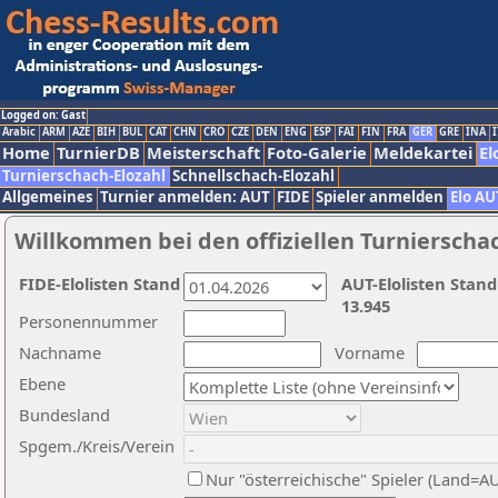
Logged on: Gast
Arabic
ARM
AZE
BIH
BUL
CAT
CHN
CRO
CZE
DEN
ENG
ESP
FAI
FIN
FRA
GER
GRE
INA
I
Home
TurnierDB
Meisterschaft
Foto-Galerie
Meldekartei
El
Turnierschach-Elozahl
Schnellschach-Elozahl
Allgemeines
Turnier anmelden: AUT
FIDE
Spieler anmelden
Elo AU
Willkommen bei den offiziellen Turnierscha
FIDE-Elolisten Stand
AUT-Elolisten Stand
13.945
Personennummer
Nachname
Vorname
Ebene
Bundesland
Spgem./Kreis/Verein
Nur "österreichische" Spieler (Land=A