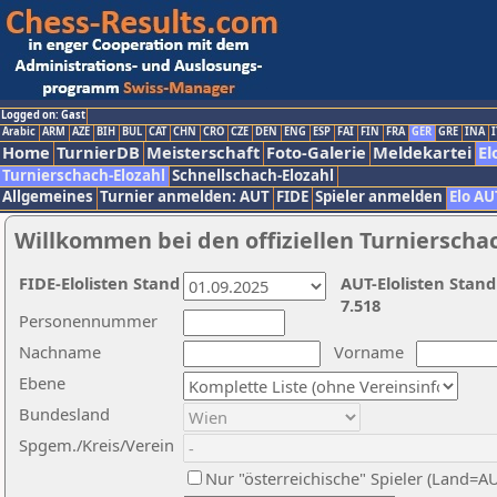
Logged on: Gast
Arabic
ARM
AZE
BIH
BUL
CAT
CHN
CRO
CZE
DEN
ENG
ESP
FAI
FIN
FRA
GER
GRE
INA
I
Home
TurnierDB
Meisterschaft
Foto-Galerie
Meldekartei
El
Turnierschach-Elozahl
Schnellschach-Elozahl
Allgemeines
Turnier anmelden: AUT
FIDE
Spieler anmelden
Elo AU
Willkommen bei den offiziellen Turnierscha
FIDE-Elolisten Stand
AUT-Elolisten Stand
7.518
Personennummer
Nachname
Vorname
Ebene
Bundesland
Spgem./Kreis/Verein
Nur "österreichische" Spieler (Land=A