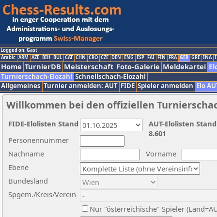
Logged on: Gast
Arabic
ARM
AZE
BIH
BUL
CAT
CHN
CRO
CZE
DEN
ENG
ESP
FAI
FIN
FRA
GER
GRE
INA
I
Home
TurnierDB
Meisterschaft
Foto-Galerie
Meldekartei
El
Turnierschach-Elozahl
Schnellschach-Elozahl
Allgemeines
Turnier anmelden: AUT
FIDE
Spieler anmelden
Elo AU
Willkommen bei den offiziellen Turnierscha
FIDE-Elolisten Stand
AUT-Elolisten Stand
8.601
Personennummer
Nachname
Vorname
Ebene
Bundesland
Spgem./Kreis/Verein
Nur "österreichische" Spieler (Land=A