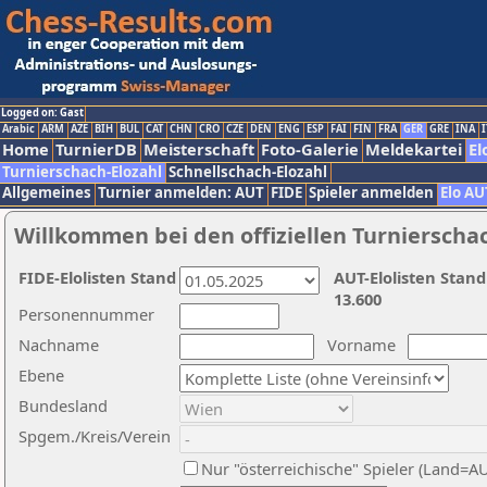
Logged on: Gast
Arabic
ARM
AZE
BIH
BUL
CAT
CHN
CRO
CZE
DEN
ENG
ESP
FAI
FIN
FRA
GER
GRE
INA
I
Home
TurnierDB
Meisterschaft
Foto-Galerie
Meldekartei
El
Turnierschach-Elozahl
Schnellschach-Elozahl
Allgemeines
Turnier anmelden: AUT
FIDE
Spieler anmelden
Elo AU
Willkommen bei den offiziellen Turnierscha
FIDE-Elolisten Stand
AUT-Elolisten Stand
13.600
Personennummer
Nachname
Vorname
Ebene
Bundesland
Spgem./Kreis/Verein
Nur "österreichische" Spieler (Land=A