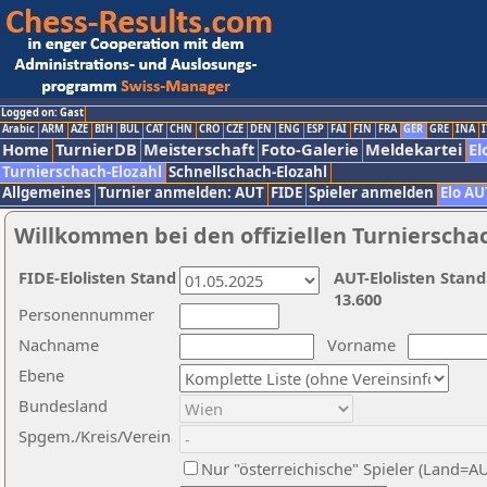
Logged on: Gast
Arabic
ARM
AZE
BIH
BUL
CAT
CHN
CRO
CZE
DEN
ENG
ESP
FAI
FIN
FRA
GER
GRE
INA
I
Home
TurnierDB
Meisterschaft
Foto-Galerie
Meldekartei
El
Turnierschach-Elozahl
Schnellschach-Elozahl
Allgemeines
Turnier anmelden: AUT
FIDE
Spieler anmelden
Elo AU
Willkommen bei den offiziellen Turnierscha
FIDE-Elolisten Stand
AUT-Elolisten Stand
13.600
Personennummer
Nachname
Vorname
Ebene
Bundesland
Spgem./Kreis/Verein
Nur "österreichische" Spieler (Land=A