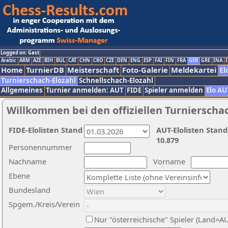
Logged on: Gast
Arabic
ARM
AZE
BIH
BUL
CAT
CHN
CRO
CZE
DEN
ENG
ESP
FAI
FIN
FRA
GER
GRE
INA
I
Home
TurnierDB
Meisterschaft
Foto-Galerie
Meldekartei
El
Turnierschach-Elozahl
Schnellschach-Elozahl
Allgemeines
Turnier anmelden: AUT
FIDE
Spieler anmelden
Elo AU
Willkommen bei den offiziellen Turnierscha
FIDE-Elolisten Stand
AUT-Elolisten Stand
10.879
Personennummer
Nachname
Vorname
Ebene
Bundesland
Spgem./Kreis/Verein
Nur "österreichische" Spieler (Land=A