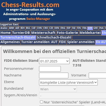
Logged on: Gast
Arabic
ARM
AZE
BIH
BUL
CAT
CHN
CRO
CZE
DEN
ENG
ESP
FAI
FIN
FRA
GER
GRE
INA
I
Home
TurnierDB
Meisterschaft
Foto-Galerie
Meldekartei
El
Turnierschach-Elozahl
Schnellschach-Elozahl
Allgemeines
Turnier anmelden: AUT
FIDE
Spieler anmelden
Elo AU
Willkommen bei den offiziellen Turnierscha
FIDE-Elolisten Stand
AUT-Elolisten Stand
7.518
Personennummer
Nachname
Vorname
Ebene
Bundesland
Spgem./Kreis/Verein
Nur "österreichische" Spieler (Land=A