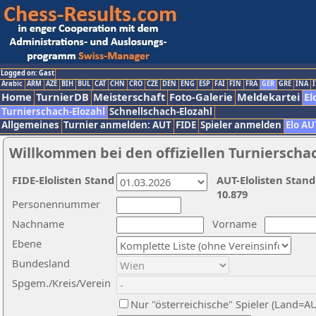
Logged on: Gast
Arabic
ARM
AZE
BIH
BUL
CAT
CHN
CRO
CZE
DEN
ENG
ESP
FAI
FIN
FRA
GER
GRE
INA
I
Home
TurnierDB
Meisterschaft
Foto-Galerie
Meldekartei
El
Turnierschach-Elozahl
Schnellschach-Elozahl
Allgemeines
Turnier anmelden: AUT
FIDE
Spieler anmelden
Elo AU
Willkommen bei den offiziellen Turnierscha
FIDE-Elolisten Stand
AUT-Elolisten Stand
10.879
Personennummer
Nachname
Vorname
Ebene
Bundesland
Spgem./Kreis/Verein
Nur "österreichische" Spieler (Land=A