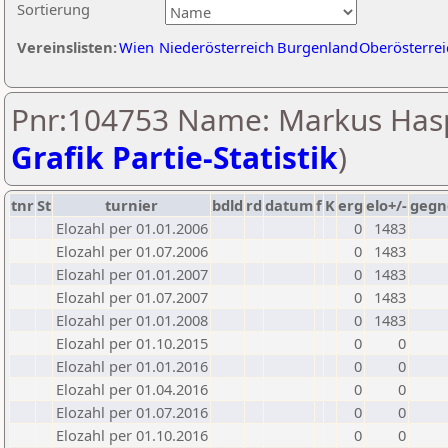
Sortierung
Vereinslisten:
Wien
Niederösterreich
Burgenland
Oberösterrei
Pnr:104753 Name: Markus Hasp
Grafik Partie-Statistik
)
tnr
St
turnier
bdld
rd
datum
f
K
erg
elo+/-
gegn
Elozahl per 01.01.2006
0
1483
Elozahl per 01.07.2006
0
1483
Elozahl per 01.01.2007
0
1483
Elozahl per 01.07.2007
0
1483
Elozahl per 01.01.2008
0
1483
Elozahl per 01.10.2015
0
0
Elozahl per 01.01.2016
0
0
Elozahl per 01.04.2016
0
0
Elozahl per 01.07.2016
0
0
Elozahl per 01.10.2016
0
0