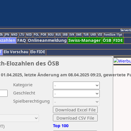
Servert
TA
JPN
MKD
LTU
NED
POL
POR
ROU
RUS
SRB
SVK
SWE
TUR
UKR
VIE
FontSize:11pt
ozahlen
FAQ
Onlineanmeldung
Swiss-Manager
ÖSB
FIDE
T
Elo Vorschau
Elo FIDE
ch-Elozahlen des ÖSB
 01.04.2025, letzte Änderung am 08.04.2025 09:23, gewertete P
Kategorie
Geschlecht
Spielberechtigung
Top 100
UT)