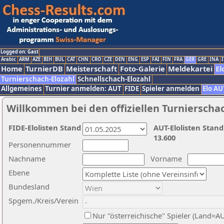
Logged on: Gast
Arabic
ARM
AZE
BIH
BUL
CAT
CHN
CRO
CZE
DEN
ENG
ESP
FAI
FIN
FRA
GER
GRE
INA
I
Home
TurnierDB
Meisterschaft
Foto-Galerie
Meldekartei
El
Turnierschach-Elozahl
Schnellschach-Elozahl
Allgemeines
Turnier anmelden: AUT
FIDE
Spieler anmelden
Elo AU
Willkommen bei den offiziellen Turnierscha
FIDE-Elolisten Stand
AUT-Elolisten Stand
13.600
Personennummer
Nachname
Vorname
Ebene
Bundesland
Spgem./Kreis/Verein
Nur "österreichische" Spieler (Land=A