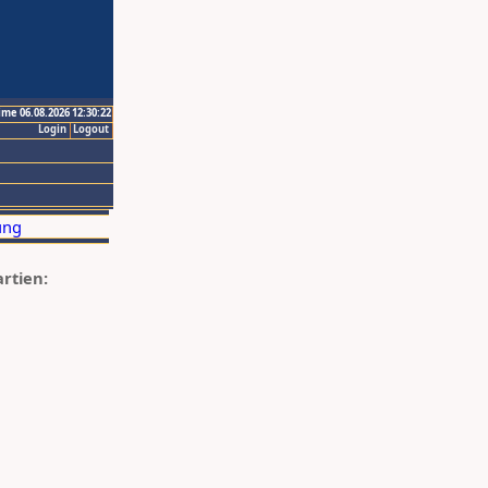
ime 06.08.2026 12:30:22
Login
Logout
artien: