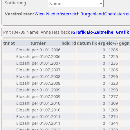
Sortierung
Vereinslisten:
Wien
Niederösterreich
Burgenland
Oberösterrei
Pnr:104739 Name: Anne Haslbeck (
Grafik Elo-Zeitreihe
,
Grafik 
tnr
St
turnier
bdld
rd
datum
f
K
erg
elo+/-
gegn
Elozahl per 01.01.2006
0
1286
Elozahl per 01.07.2006
0
1226
Elozahl per 01.01.2007
0
1236
Elozahl per 01.07.2007
0
1286
Elozahl per 01.01.2008
0
1296
Elozahl per 01.07.2008
0
1323
Elozahl per 01.01.2009
0
1298
Elozahl per 01.07.2009
0
1277
Elozahl per 01.01.2010
0
1309
Elozahl per 01.07.2010
0
1206
Elozahl per 01.01.2011
0
1274
Elozahl per 01.07.2011
0
1344
Elozahl per 01.01.2012
0
1330