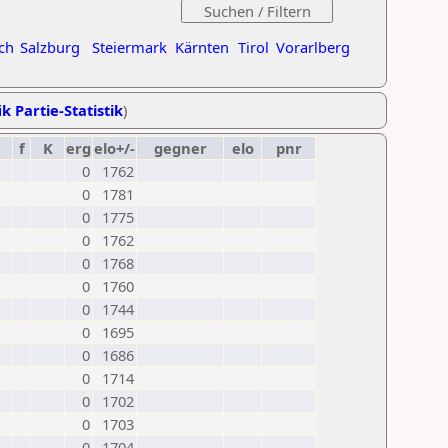
ch
Salzburg
Steiermark
Kärnten
Tirol
Vorarlberg
k Partie-Statistik
)
f
K
erg
elo+/-
gegner
elo
pnr
0
1762
0
1781
0
1775
0
1762
0
1768
0
1760
0
1744
0
1695
0
1686
0
1714
0
1702
0
1703
0
1704