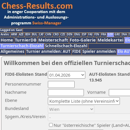
Logged on: Gast
Arabic
ARM
AZE
BIH
BUL
CAT
CHN
CRO
CZE
DEN
ENG
ESP
FAI
FIN
FRA
GER
GRE
INA
I
Home
TurnierDB
Meisterschaft
Foto-Galerie
Meldekartei
El
Turnierschach-Elozahl
Schnellschach-Elozahl
Allgemeines
Turnier anmelden: AUT
FIDE
Spieler anmelden
Elo AU
Willkommen bei den offiziellen Turnierscha
FIDE-Elolisten Stand
AUT-Elolisten Stand
13.945
Personennummer
Nachname
Vorname
Ebene
Bundesland
Spgem./Kreis/Verein
Nur "österreichische" Spieler (Land=A