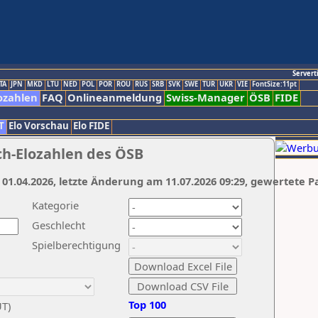
Servert
TA
JPN
MKD
LTU
NED
POL
POR
ROU
RUS
SRB
SVK
SWE
TUR
UKR
VIE
FontSize:11pt
ozahlen
FAQ
Onlineanmeldung
Swiss-Manager
ÖSB
FIDE
T
Elo Vorschau
Elo FIDE
ch-Elozahlen des ÖSB
 01.04.2026, letzte Änderung am 11.07.2026 09:29, gewertete P
Kategorie
Geschlecht
Spielberechtigung
Top 100
UT)