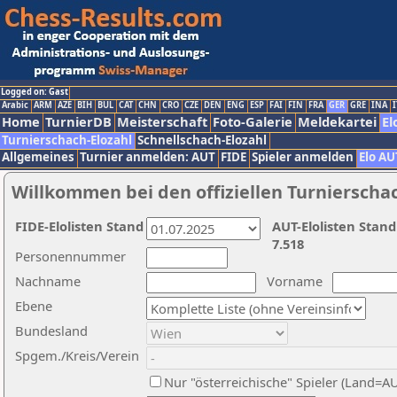
Logged on: Gast
Arabic
ARM
AZE
BIH
BUL
CAT
CHN
CRO
CZE
DEN
ENG
ESP
FAI
FIN
FRA
GER
GRE
INA
I
Home
TurnierDB
Meisterschaft
Foto-Galerie
Meldekartei
El
Turnierschach-Elozahl
Schnellschach-Elozahl
Allgemeines
Turnier anmelden: AUT
FIDE
Spieler anmelden
Elo AU
Willkommen bei den offiziellen Turnierscha
FIDE-Elolisten Stand
AUT-Elolisten Stand
7.518
Personennummer
Nachname
Vorname
Ebene
Bundesland
Spgem./Kreis/Verein
Nur "österreichische" Spieler (Land=A