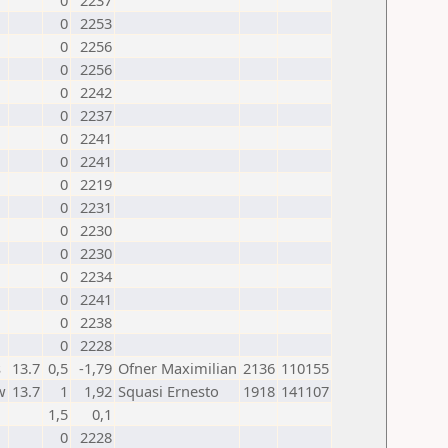
0
2237
0
2253
0
2256
0
2256
0
2242
0
2237
0
2241
0
2241
0
2219
0
2231
0
2230
0
2230
0
2234
0
2241
0
2238
0
2228
s
13.7
0,5
-1,79
Ofner Maximilian
2136
110155
w
13.7
1
1,92
Squasi Ernesto
1918
141107
1,5
0,1
0
2228