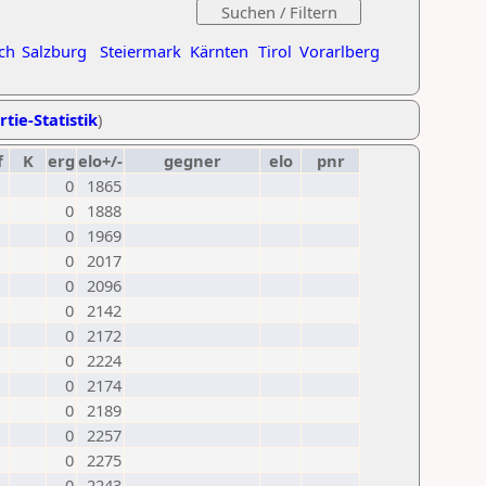
ch
Salzburg
Steiermark
Kärnten
Tirol
Vorarlberg
rtie-Statistik
)
f
K
erg
elo+/-
gegner
elo
pnr
0
1865
0
1888
0
1969
0
2017
0
2096
0
2142
0
2172
0
2224
0
2174
0
2189
0
2257
0
2275
0
2243