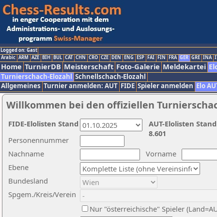
Logged on: Gast
Arabic
ARM
AZE
BIH
BUL
CAT
CHN
CRO
CZE
DEN
ENG
ESP
FAI
FIN
FRA
GER
GRE
INA
I
Home
TurnierDB
Meisterschaft
Foto-Galerie
Meldekartei
El
Turnierschach-Elozahl
Schnellschach-Elozahl
Allgemeines
Turnier anmelden: AUT
FIDE
Spieler anmelden
Elo AU
Willkommen bei den offiziellen Turnierscha
FIDE-Elolisten Stand
AUT-Elolisten Stand
8.601
Personennummer
Nachname
Vorname
Ebene
Bundesland
Spgem./Kreis/Verein
Nur "österreichische" Spieler (Land=A