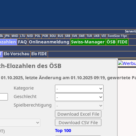
Servert
TA
JPN
MKD
LTU
NED
POL
POR
ROU
RUS
SRB
SVK
SWE
TUR
UKR
VIE
FontSize:11pt
ozahlen
FAQ
Onlineanmeldung
Swiss-Manager
ÖSB
FIDE
T
Elo Vorschau
Elo FIDE
ch-Elozahlen des ÖSB
 01.10.2025, letzte Änderung am 01.10.2025 09:19, gewertete P
Kategorie
Geschlecht
Spielberechtigung
Top 100
UT)