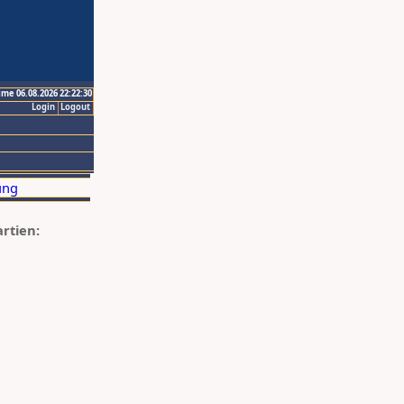
ime 06.08.2026 22:22:30
Login
Logout
artien: