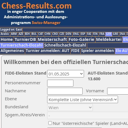
Logged on: Gast
Arabic
ARM
AZE
BIH
BUL
CAT
CHN
CRO
CZE
DEN
ENG
ESP
FAI
FIN
FRA
GER
GRE
INA
I
Home
TurnierDB
Meisterschaft
Foto-Galerie
Meldekartei
El
Turnierschach-Elozahl
Schnellschach-Elozahl
Allgemeines
Turnier anmelden: AUT
FIDE
Spieler anmelden
Elo AU
Willkommen bei den offiziellen Turnierscha
FIDE-Elolisten Stand
AUT-Elolisten Stand
13.600
Personennummer
Nachname
Vorname
Ebene
Bundesland
Spgem./Kreis/Verein
Nur "österreichische" Spieler (Land=A