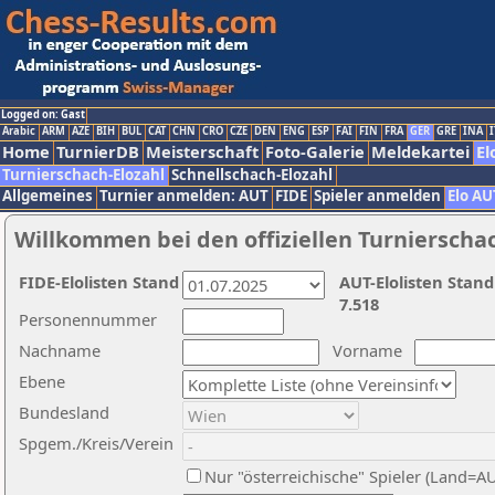
Logged on: Gast
Arabic
ARM
AZE
BIH
BUL
CAT
CHN
CRO
CZE
DEN
ENG
ESP
FAI
FIN
FRA
GER
GRE
INA
I
Home
TurnierDB
Meisterschaft
Foto-Galerie
Meldekartei
El
Turnierschach-Elozahl
Schnellschach-Elozahl
Allgemeines
Turnier anmelden: AUT
FIDE
Spieler anmelden
Elo AU
Willkommen bei den offiziellen Turnierscha
FIDE-Elolisten Stand
AUT-Elolisten Stand
7.518
Personennummer
Nachname
Vorname
Ebene
Bundesland
Spgem./Kreis/Verein
Nur "österreichische" Spieler (Land=A