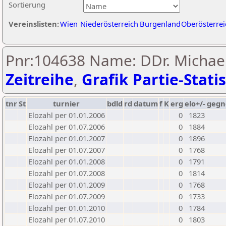
Sortierung
Vereinslisten:
Wien
Niederösterreich
Burgenland
Oberösterrei
Pnr:104638 Name: DDr. Michael
Zeitreihe
,
Grafik Partie-Statis
tnr
St
turnier
bdld
rd
datum
f
K
erg
elo+/-
gegn
Elozahl per 01.01.2006
0
1823
Elozahl per 01.07.2006
0
1884
Elozahl per 01.01.2007
0
1896
Elozahl per 01.07.2007
0
1768
Elozahl per 01.01.2008
0
1791
Elozahl per 01.07.2008
0
1814
Elozahl per 01.01.2009
0
1768
Elozahl per 01.07.2009
0
1733
Elozahl per 01.01.2010
0
1784
Elozahl per 01.07.2010
0
1803