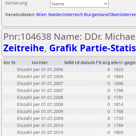
Sortierung
Vereinslisten:
Wien
Niederösterreich
Burgenland
Oberösterrei
Pnr:104638 Name: DDr. Michael
Zeitreihe
,
Grafik Partie-Statis
tnr
St
turnier
bdld
rd
datum
f
K
erg
elo+/-
gegn
Elozahl per 01.01.2006
0
1823
Elozahl per 01.07.2006
0
1884
Elozahl per 01.01.2007
0
1896
Elozahl per 01.07.2007
0
1768
Elozahl per 01.01.2008
0
1791
Elozahl per 01.07.2008
0
1814
Elozahl per 01.01.2009
0
1768
Elozahl per 01.07.2009
0
1733
Elozahl per 01.01.2010
0
1784
Elozahl per 01.07.2010
0
1803