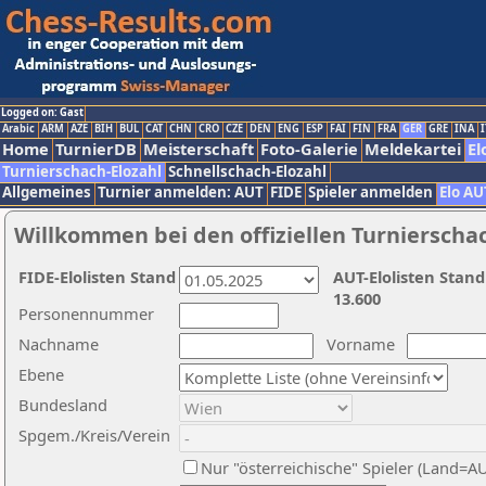
Logged on: Gast
Arabic
ARM
AZE
BIH
BUL
CAT
CHN
CRO
CZE
DEN
ENG
ESP
FAI
FIN
FRA
GER
GRE
INA
I
Home
TurnierDB
Meisterschaft
Foto-Galerie
Meldekartei
El
Turnierschach-Elozahl
Schnellschach-Elozahl
Allgemeines
Turnier anmelden: AUT
FIDE
Spieler anmelden
Elo AU
Willkommen bei den offiziellen Turnierscha
FIDE-Elolisten Stand
AUT-Elolisten Stand
13.600
Personennummer
Nachname
Vorname
Ebene
Bundesland
Spgem./Kreis/Verein
Nur "österreichische" Spieler (Land=A