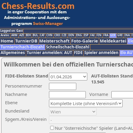
Logged on: Gast
Arabic
ARM
AZE
BIH
BUL
CAT
CHN
CRO
CZE
DEN
ENG
ESP
FAI
FIN
FRA
GER
GRE
INA
I
Home
TurnierDB
Meisterschaft
Foto-Galerie
Meldekartei
El
Turnierschach-Elozahl
Schnellschach-Elozahl
Allgemeines
Turnier anmelden: AUT
FIDE
Spieler anmelden
Elo AU
Willkommen bei den offiziellen Turnierscha
FIDE-Elolisten Stand
AUT-Elolisten Stand
13.945
Personennummer
Nachname
Vorname
Ebene
Bundesland
Spgem./Kreis/Verein
Nur "österreichische" Spieler (Land=A