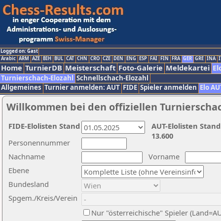
Logged on: Gast
Arabic
ARM
AZE
BIH
BUL
CAT
CHN
CRO
CZE
DEN
ENG
ESP
FAI
FIN
FRA
GER
GRE
INA
I
Home
TurnierDB
Meisterschaft
Foto-Galerie
Meldekartei
El
Turnierschach-Elozahl
Schnellschach-Elozahl
Allgemeines
Turnier anmelden: AUT
FIDE
Spieler anmelden
Elo AU
Willkommen bei den offiziellen Turnierscha
FIDE-Elolisten Stand
AUT-Elolisten Stand
13.600
Personennummer
Nachname
Vorname
Ebene
Bundesland
Spgem./Kreis/Verein
Nur "österreichische" Spieler (Land=A