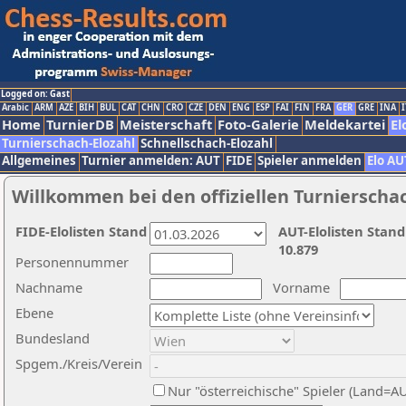
Logged on: Gast
Arabic
ARM
AZE
BIH
BUL
CAT
CHN
CRO
CZE
DEN
ENG
ESP
FAI
FIN
FRA
GER
GRE
INA
I
Home
TurnierDB
Meisterschaft
Foto-Galerie
Meldekartei
El
Turnierschach-Elozahl
Schnellschach-Elozahl
Allgemeines
Turnier anmelden: AUT
FIDE
Spieler anmelden
Elo AU
Willkommen bei den offiziellen Turnierscha
FIDE-Elolisten Stand
AUT-Elolisten Stand
10.879
Personennummer
Nachname
Vorname
Ebene
Bundesland
Spgem./Kreis/Verein
Nur "österreichische" Spieler (Land=A