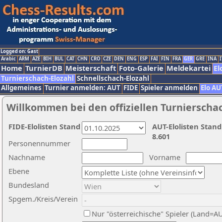
Logged on: Gast
Arabic
ARM
AZE
BIH
BUL
CAT
CHN
CRO
CZE
DEN
ENG
ESP
FAI
FIN
FRA
GER
GRE
INA
I
Home
TurnierDB
Meisterschaft
Foto-Galerie
Meldekartei
El
Turnierschach-Elozahl
Schnellschach-Elozahl
Allgemeines
Turnier anmelden: AUT
FIDE
Spieler anmelden
Elo AU
Willkommen bei den offiziellen Turnierscha
FIDE-Elolisten Stand
AUT-Elolisten Stand
8.601
Personennummer
Nachname
Vorname
Ebene
Bundesland
Spgem./Kreis/Verein
Nur "österreichische" Spieler (Land=A