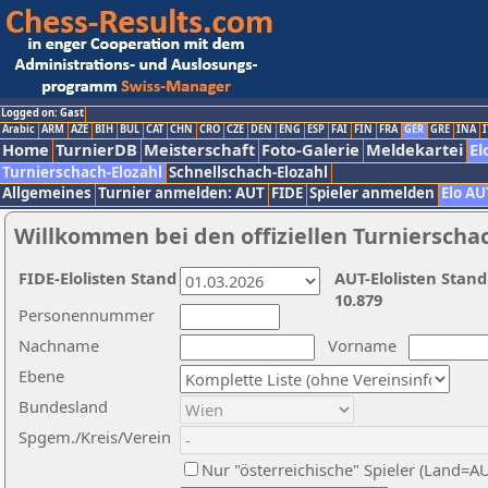
Logged on: Gast
Arabic
ARM
AZE
BIH
BUL
CAT
CHN
CRO
CZE
DEN
ENG
ESP
FAI
FIN
FRA
GER
GRE
INA
I
Home
TurnierDB
Meisterschaft
Foto-Galerie
Meldekartei
El
Turnierschach-Elozahl
Schnellschach-Elozahl
Allgemeines
Turnier anmelden: AUT
FIDE
Spieler anmelden
Elo AU
Willkommen bei den offiziellen Turnierscha
FIDE-Elolisten Stand
AUT-Elolisten Stand
10.879
Personennummer
Nachname
Vorname
Ebene
Bundesland
Spgem./Kreis/Verein
Nur "österreichische" Spieler (Land=A