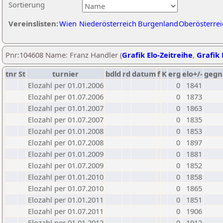
Sortierung
Vereinslisten:
Wien
Niederösterreich
Burgenland
Oberösterrei
Pnr:104608 Name: Franz Handler (
Grafik Elo-Zeitreihe
,
Grafik 
tnr
St
turnier
bdld
rd
datum
f
K
erg
elo+/-
gegn
Elozahl per 01.01.2006
0
1841
Elozahl per 01.07.2006
0
1873
Elozahl per 01.01.2007
0
1863
Elozahl per 01.07.2007
0
1835
Elozahl per 01.01.2008
0
1853
Elozahl per 01.07.2008
0
1897
Elozahl per 01.01.2009
0
1881
Elozahl per 01.07.2009
0
1852
Elozahl per 01.01.2010
0
1858
Elozahl per 01.07.2010
0
1865
Elozahl per 01.01.2011
0
1851
Elozahl per 01.07.2011
0
1906
Elozahl per 01.01.2012
0
1912