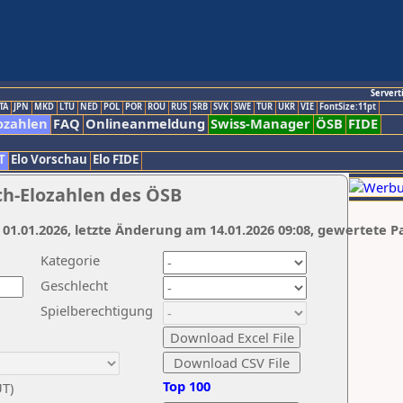
Servert
TA
JPN
MKD
LTU
NED
POL
POR
ROU
RUS
SRB
SVK
SWE
TUR
UKR
VIE
FontSize:11pt
ozahlen
FAQ
Onlineanmeldung
Swiss-Manager
ÖSB
FIDE
T
Elo Vorschau
Elo FIDE
ch-Elozahlen des ÖSB
 01.01.2026, letzte Änderung am 14.01.2026 09:08, gewertete P
Kategorie
Geschlecht
Spielberechtigung
Top 100
UT)