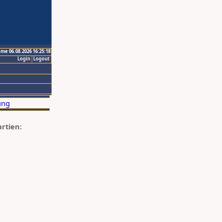
ime 06.08.2026 16:25:18
Login
Logout
artien: