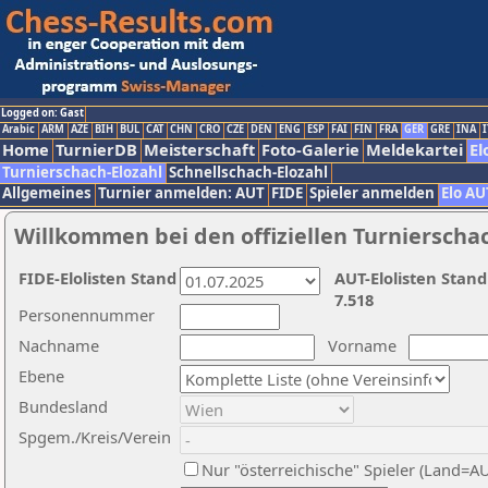
Logged on: Gast
Arabic
ARM
AZE
BIH
BUL
CAT
CHN
CRO
CZE
DEN
ENG
ESP
FAI
FIN
FRA
GER
GRE
INA
I
Home
TurnierDB
Meisterschaft
Foto-Galerie
Meldekartei
El
Turnierschach-Elozahl
Schnellschach-Elozahl
Allgemeines
Turnier anmelden: AUT
FIDE
Spieler anmelden
Elo AU
Willkommen bei den offiziellen Turnierscha
FIDE-Elolisten Stand
AUT-Elolisten Stand
7.518
Personennummer
Nachname
Vorname
Ebene
Bundesland
Spgem./Kreis/Verein
Nur "österreichische" Spieler (Land=A